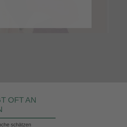
Blog
Kontakt
T OFT AN
N
anche schätzen