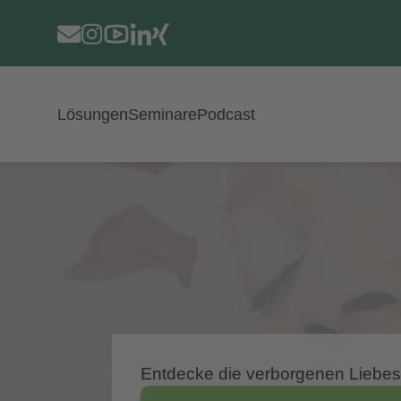
Navigation
Lösungen
Seminare
Podcast
überspringen
Entdecke die verborgenen Liebes-S