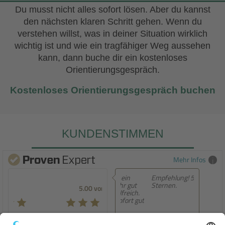
Du musst nicht alles sofort lösen. Aber du kannst
den nächsten klaren Schritt gehen. Wenn du
verstehen willst, was in deiner Situation wirklich
wichtig ist und wie ein tragfähiger Weg aussehen
kann, dann buche dir ein kostenloses
Orientierungsgespräch.
Kostenloses Orientierungsgespräch buchen
KUNDENSTIMMEN
Mehr Infos
Empfehlung! 5 von 5
Sternen.
5.00 von 5
SEHR GUT