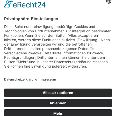
20.08.2025
Kundenbewertungen und Erfahrungen zu
Thomas Harneit
SEHR GUT
100%
Empfehlungen auf
ProvenExpert.com
4,89 / 5,00
52
39
Bewertungen auf
Bewertungen von 3
Von Kunden
ProvenExpert.com
anderen Quellen
bewertet